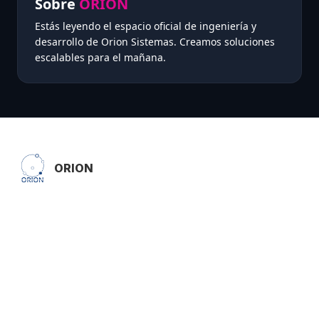
Sobre
ORION
Estás leyendo el espacio oficial de ingeniería y
desarrollo de Orion Sistemas. Creamos soluciones
escalables para el mañana.
ORION
Soluciones de gestión en la nube para inmobiliarias,
comercios y estudios contables. Software a medida,
ERP y e-commerce integrados.
Contacto
Riobamba 51, Lanús